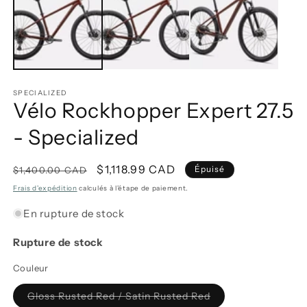
1
2
dans
d
une
u
fenêtre
f
modale
m
SPECIALIZED
Vélo Rockhopper Expert 27.5
- Specialized
Prix
Prix
$1,118.99 CAD
Épuisé
$1,400.00 CAD
habituel
promotionnel
Frais d'expédition
calculés à l'étape de paiement.
En rupture de stock
Rupture de stock
Couleur
Variante
Gloss Rusted Red / Satin Rusted Red
épuisée