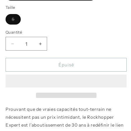
ou
indisponible
Taille
Variante
S
épuisée
ou
indisponible
Quantité
Réduire
Augmenter
la
la
quantité
quantité
de
de
Épuisé
Vélo
Vélo
Rockhopper
Rockhopper
Expert
Expert
27.5
27.5
-
-
Specialized
Specialized
Prouvant que de vraies capacités tout-terrain ne
nécessitent pas un prix intimidant, le Rockhopper
Expert est l’aboutissement de 30 ans à redéfinir le lien