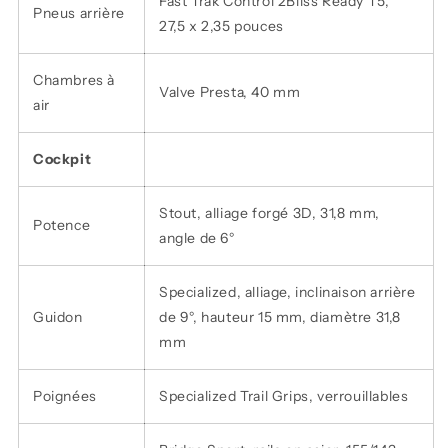
Fast Trak Control 2Bliss Ready T5,
Pneus arrière
27,5 x 2,35 pouces
Chambres à
Valve Presta, 40 mm
air
Cockpit
Stout, alliage forgé 3D, 31,8 mm,
Potence
angle de 6°
Specialized, alliage, inclinaison arrière
Guidon
de 9°, hauteur 15 mm, diamètre 31,8
mm
Poignées
Specialized Trail Grips, verrouillables