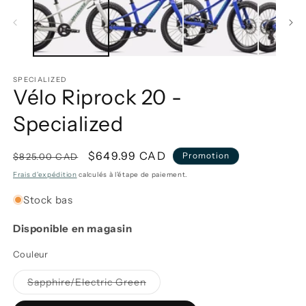
1
2
dans
d
une
u
fenêtre
f
modale
m
SPECIALIZED
Vélo Riprock 20 -
Specialized
Prix
Prix
$649.99 CAD
Promotion
$825.00 CAD
habituel
promotionnel
Frais d'expédition
calculés à l'étape de paiement.
Stock bas
Disponible en magasin
Couleur
Variante
Sapphire/Electric Green
épuisée
ou