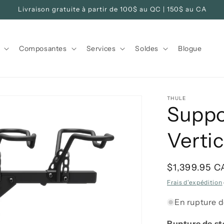
Livraison gratuite à partir de 100$ au QC | 150$ au CA
Composantes
Services
Soldes
Blogue
THULE
Suppo
Vertic
Prix
$1,399.95 
habituel
Frais d'expédition
En rupture d
Rupture de s