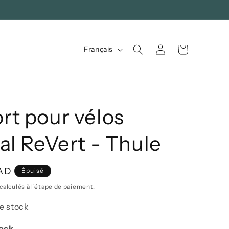
L
Connexion
Panier
Français
a
n
g
u
rt pour vélos
e
al ReVert - Thule
CAD
Épuisé
calculés à l'étape de paiement.
e stock
tock