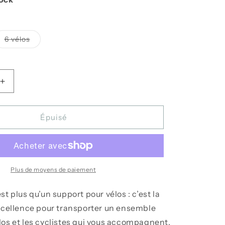
nte
Variante
6 vélos
ée
épuisée
ou
ponible
indisponible
Augmenter
la
quantité
de
Épuisé
Support
pour
vélos
Vertical
ReVert
Plus de moyens de paiement
-
Thule
t plus qu’un support pour vélos : c’est la
excellence pour transporter un ensemble
os et les cyclistes qui vous accompagnent.