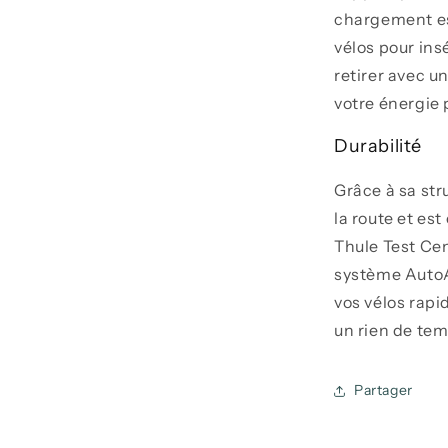
chargement est 
vélos pour ins
retirer avec u
votre énergie 
Durabilité
Grâce à sa stru
la route et es
Thule Test Cen
système AutoA
vos vélos rapi
un rien de tem
Partager