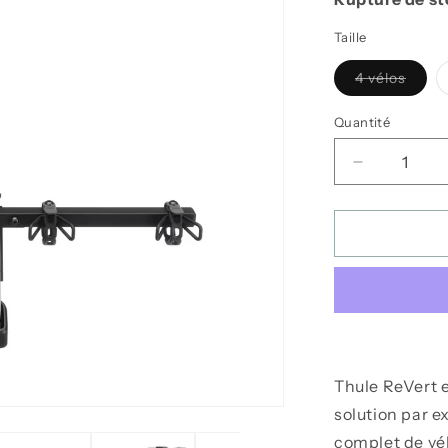
Taille
Varia
4 vélos
épuis
ou
indis
Quantité
Réduire
la
quantité
de
Support
pour
vélos
Vertical
ReVert
-
Thule
Thule ReVert es
solution par 
complet de vél