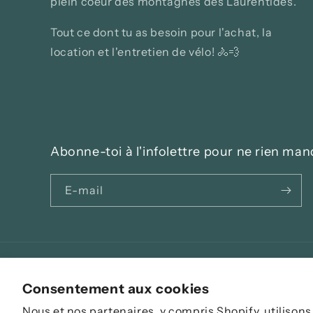
plein coeur des montagnes des Laurentides.
Tout ce dont tu as besoin pour l'achat, la
location et l'entretien de vélo! 🚴💨
Abonne-toi à l'infolettre pour ne rien man
E-mail
Consentement aux cookies
Langue
Nous et nos partenaires, y compris Shopify, utilisons