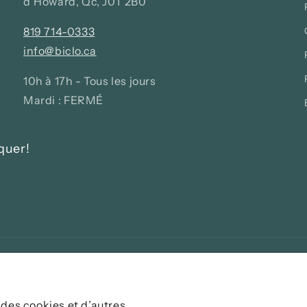
d'Howard, Qc, J0T 2B0
819 714-0333
info@biclo.ca
10h à 17h - Tous les jours
Mardi : FERMÉ
quer!
 des cookies et d’autres
Moye