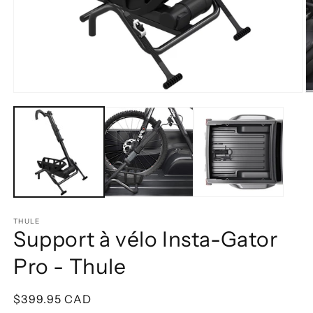
Ouvrir
O
le
le
média
m
1
2
dans
d
une
u
fenêtre
f
modale
m
THULE
Support à vélo Insta-Gator
Pro - Thule
Prix
$399.95 CAD