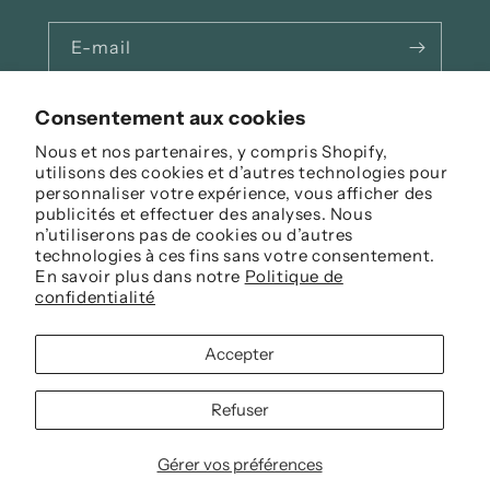
E-mail
Facebook
Instagram
Consentement aux cookies
Nous et nos partenaires, y compris Shopify,
utilisons des cookies et d’autres technologies pour
personnaliser votre expérience, vous afficher des
Langue
publicités et effectuer des analyses. Nous
n’utiliserons pas de cookies ou d’autres
Français
technologies à ces fins sans votre consentement.
En savoir plus dans notre
Politique de
Moyens
confidentialité
de
paiement
Accepter
© 2026,
Biclo
Commerce électronique propulsé par Shopify
Politique de remboursement
Refuser
Politique de confidentialité
Conditions d’utilisation
Politique d’expédition
Gérer vos préférences
Préférences en matière de cookies