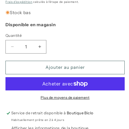
habituel
Frais d'expédition
calculés à l'étape de paiement.
Stock bas
Disponible en magasin
Quantité
Réduire
Augmenter
la
la
quantité
quantité
de
de
Ajouter au panier
Support
Support
à
à
vélo
vélo
Insta-
Insta-
Gator
Gator
Plus de moyens de paiement
Pro
Pro
-
-
Service de retrait disponible à
Boutique Biclo
Thule
Thule
Habituellement prête en 2 à 4 jours
Afficher les informations de la boutique