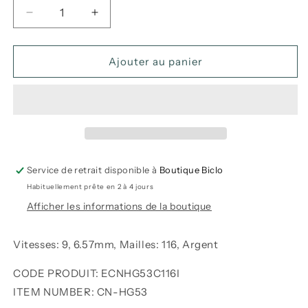
Réduire
Augmenter
la
la
quantité
quantité
de
de
Ajouter au panier
Chaîne
Chaîne
9
9
Vitesses
Vitesses
CN-
CN-
HG53
HG53
-
-
Shimano
Shimano
Service de retrait disponible à
Boutique Biclo
Habituellement prête en 2 à 4 jours
Afficher les informations de la boutique
Vitesses: 9, 6.57mm, Mailles: 116, Argent
CODE PRODUIT:
ECNHG53C116I
ITEM NUMBER:
CN-HG53