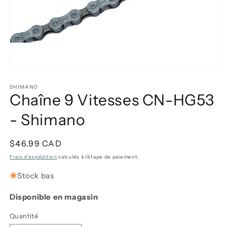
Ouvrir
le
média
SHIMANO
Chaîne 9 Vitesses CN-HG53
1
dans
une
- Shimano
fenêtre
modale
Prix
$46.99 CAD
habituel
Frais d'expédition
calculés à l'étape de paiement.
Stock bas
Disponible en magasin
Quantité