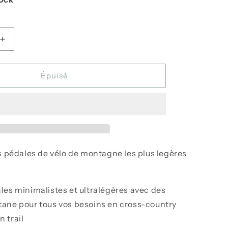
Augmenter
la
quantité
de
Épuisé
Pédales
Eggbeater
3
-
Crank
Brothers
s pédales de vélo de montagne les plus legères
les minimalistes et ultralégères avec des
itane pour tous vos besoins en cross-country
n trail