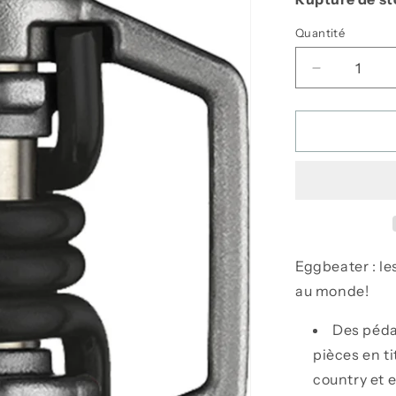
Quantité
Réduire
la
quantité
de
Pédales
Eggbeater
3
-
Crank
Brothers
Eggbeater : le
au monde!
Des péda
pièces en t
country et e