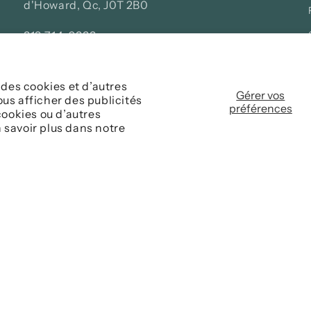
d'Howard, Qc, J0T 2B0
819 714-0333
info@biclo.ca
10h à 17h - Tous les jours
 des cookies et d’autres
Gérer vos
us afficher des publicités
Mardi : FERMÉ
préférences
cookies ou d’autres
 savoir plus dans notre
quer!