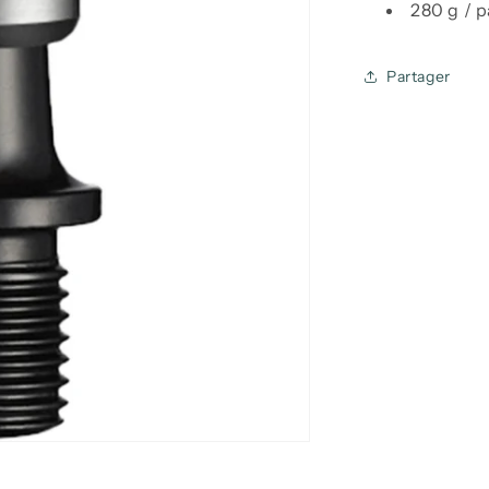
280 g / p
Partager