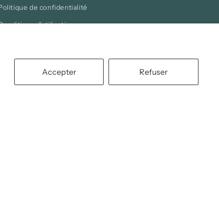
Politique de confidentialité
Conditions d'utilisation
Politique de livraison
Politique de retour et d'échange
Accepter
Refuser
Blogue
Facebook
Instagram