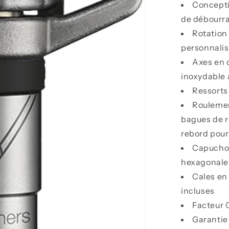
Concepti
de débourr
Rotation
personnalis
Axes en 
inoxydable 
Ressorts
Roulemen
bagues de r
rebord pour 
Capuchon
hexagonale
Cales en 
incluses
Facteur 
Garantie