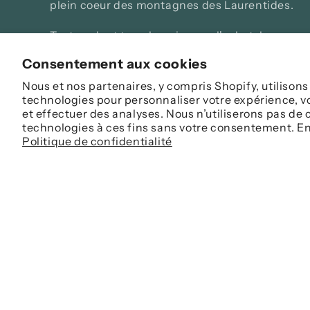
plein coeur des montagnes des Laurentides.
Tout ce dont tu as besoin pour l'achat, la
location et l'entretien de vélo! 🚴💨
Consentement aux cookies
Nous et nos partenaires, y compris Shopify, utilisons
technologies pour personnaliser votre expérience, vo
et effectuer des analyses. Nous n’utiliserons pas de 
technologies à ces fins sans votre consentement. En
Politique de confidentialité
Abonne-toi à l'infolettre pour ne rien man
E-mail
Langue