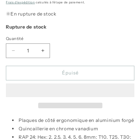
habituel
Frais d'expédition
calculés à l'étape de paiement.
En rupture de stock
Rupture de stock
Quantité
Réduire
Augmenter
la
la
quantité
quantité
de
de
Épuisé
Multi-
Multi-
Outils
Outils
RAP
RAP
II
II
24
24
-
-
Lezyne
Lezyne
Plaques de côté ergonomique en aluminium forgé
Quincaillerie en chrome vanadium
RAP 24: Hex: 2, 2.5, 3, 4, 5, 6, 8mm; T10, T25, T30;