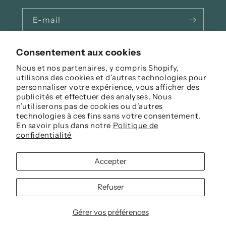
E-mail
Facebook
Instagram
Consentement aux cookies
Nous et nos partenaires, y compris Shopify,
utilisons des cookies et d’autres technologies pour
personnaliser votre expérience, vous afficher des
Langue
publicités et effectuer des analyses. Nous
n’utiliserons pas de cookies ou d’autres
Français
technologies à ces fins sans votre consentement.
En savoir plus dans notre
Politique de
Moyens
confidentialité
de
paiement
Accepter
© 2026,
Biclo
Commerce électronique propulsé par Shopify
Politique de remboursement
Refuser
Politique de confidentialité
Conditions d’utilisation
Politique d’expédition
Gérer vos préférences
Préférences en matière de cookies