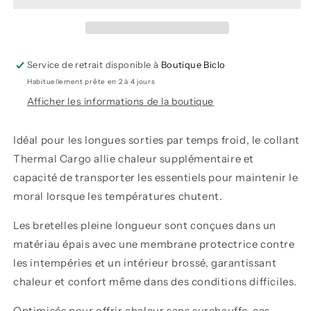
Thermique
Thermique
Cargo
Cargo
-
-
Poc
Poc
Service de retrait disponible à
Boutique Biclo
Habituellement prête en 2 à 4 jours
Afficher les informations de la boutique
Idéal pour les longues sorties par temps froid, le collant
Thermal Cargo allie chaleur supplémentaire et
capacité de transporter les essentiels pour maintenir le
moral lorsque les températures chutent.
Les bretelles pleine longueur sont conçues dans un
matériau épais avec une membrane protectrice contre
les intempéries et un intérieur brossé, garantissant
chaleur et confort même dans des conditions difficiles.
Optimisés pour offrir chaleur sans surchauffe, ces