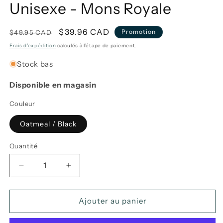
Unisexe - Mons Royale
Prix
Prix
$39.96 CAD
Promotion
$49.95 CAD
habituel
promotionnel
Frais d'expédition
calculés à l'étape de paiement.
Stock bas
Disponible en magasin
Couleur
Oatmeal / Black
Quantité
Réduire
Augmenter
la
la
quantité
quantité
de
de
Ajouter au panier
Casquette
Casquette
Shifty
Shifty