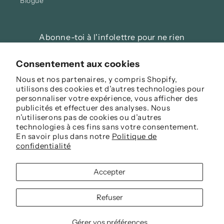
Blogue
Abonne-toi à l'infolettre pour ne rien
manquer!
Consentement aux cookies
E-mail
Nous et nos partenaires, y compris Shopify,
utilisons des cookies et d’autres technologies pour
personnaliser votre expérience, vous afficher des
Facebook
Instagram
publicités et effectuer des analyses. Nous
n’utiliserons pas de cookies ou d’autres
technologies à ces fins sans votre consentement.
En savoir plus dans notre
Politique de
Langue
confidentialité
Français
Accepter
Moyens
Refuser
de
paiement
Gérer vos préférences